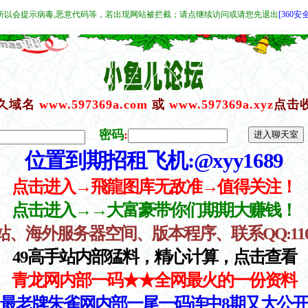
所以会提示病毒,恶意代码等，若出现网站被拦截；请点继续访问或请您先退出
[360安