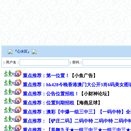
『
心水区
』
y
用户名：
y
密码：