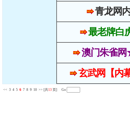
青龙网
最老牌白
澳门朱雀网
玄武网【内幕
<<
3
4
5
6
7
8
9
10
>>
[共
13
页] Go