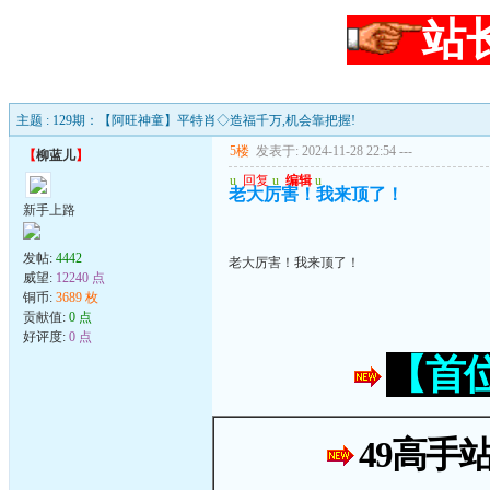
站
主题 : 129期：【阿旺神童】平特肖◇造福千万,机会靠把握!
5楼
发表于: 2024-11-28 22:54
---
【
柳蓝儿
】
u
回复
u
编辑
u
老大厉害！我来顶了！
新手上路
发帖:
4442
老大厉害！我来顶了！
威望:
12240 点
铜币:
3689 枚
贡献值:
0 点
好评度:
0 点
【首
49高手