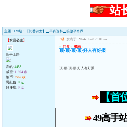
站
主题 : 129期：【闻香识女】▃平肖资料▃笑傲平肖界！
5楼
发表于: 2024-11-28 23:01
---
【
水晶公主
】
u
回复
u
编辑
u
顶·顶·顶·顶·好人有好报
新手上路
发帖:
4455
顶·顶·顶·顶·好人有好报
威望:
11974 点
铜币:
3567 枚
贡献值:
0 点
好评度:
0 点
【首
49高手