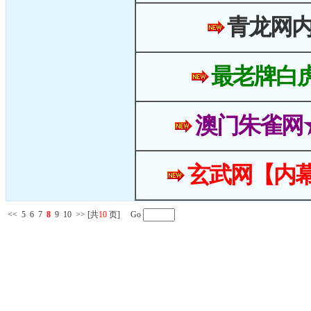
青龙网
最老牌白
澳门朱雀网
玄武网【内幕
<<
5
6
7
8
9
10
>>
[共
10
页] Go