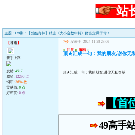
站
主题 : 129期：【酷酷肖神】精选《大小合数中特》财富定属于你！
7楼
发表于: 2024-11-28 23:06
---
【
谷雨
】
u
回复
u
编辑
u
顶★汇成一句：我的朋友,谢你无私
新手上路
发帖:
4517
顶★汇成一句：我的朋友,谢你无私奉献!
威望:
12296 点
铜币:
3694 枚
贡献值:
0 点
好评度:
0 点
【首
49高手