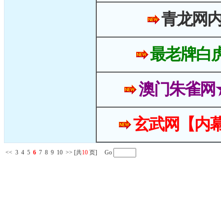
青龙网
最老牌白
澳门朱雀网
玄武网【内幕
<<
3
4
5
6
7
8
9
10
>>
[共
10
页] Go