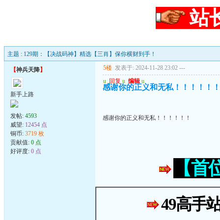
站
主题 : 129期：【决战码神】精选【三肖】保你横财到手！
5楼
发表于: 2024-11-28 23:02
---
【
神兵天降
】
u
回复
u
编辑
u
感谢你的正义和无私！！！！！
新手上路
发帖:
4593
感谢你的正义和无私！！！！！！
威望:
12454 点
铜币:
3719 枚
贡献值:
0 点
好评度:
0 点
【首
49高手