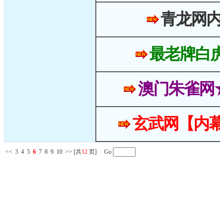
青龙网
最老牌白
澳门朱雀网
玄武网【内幕
<<
3
4
5
6
7
8
9
10
>>
[共
12
页] Go