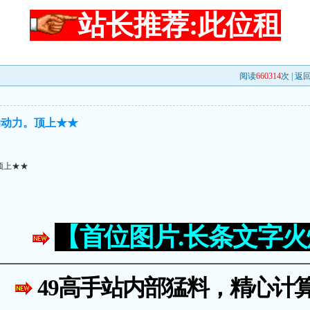
站长推荐:此位租
阅读
660314
次 |
返
的动力。顶上★★
顶上★★
【首位图片.长条文字
49高手站内部猛料，精心计