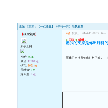
主题 : 129期：【一点通赢】《平特一肖》唯我独尊！
4楼
发表于: 2024-11-28 22:56
---
【
绿豆宝贝
】
u
回复
u
编辑
u
愿我的支持是你出好料
新手上路
发帖:
4596
愿我的支持是你出好料的动力。
威望:
12300 点
铜币:
3691 枚
贡献值:
0 点
好评度:
0 点