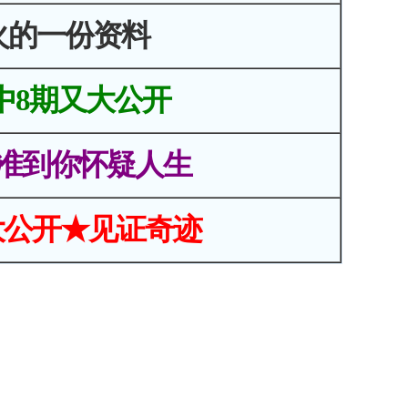
火的一份资料
中8期又大公开
准到你怀疑人生
大公开★见证奇迹