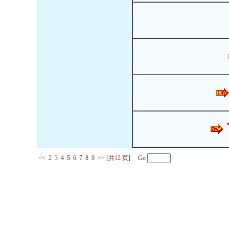
<<
2
3
4
5
6
7
8
9
>>
[共
12
页] Go