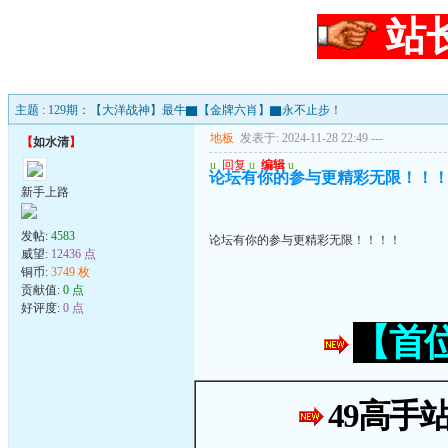
站
主题 : 129期：【大洋战神】最牛▇【金牌六肖】▇永不止步！
地板
发表于: 2024-11-28 22:49
---
【
如水清
】
u
回复
u
编辑
u
论坛有你的参与更精彩无限！！
新手上路
发帖:
4583
论坛有你的参与更精彩无限！！！！
威望:
12436 点
铜币:
3749 枚
贡献值:
0 点
好评度:
0 点
【首
49高手