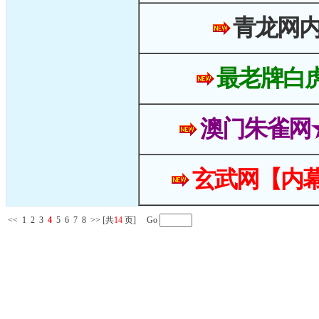
青龙网
最老牌白
澳门朱雀网
玄武网【内幕
<<
1
2
3
4
5
6
7
8
>>
[共
14
页] Go